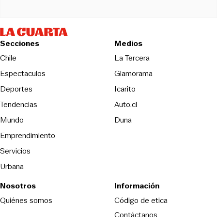
Secciones
Medios
Opens in new wind
Chile
La Tercera
Espectaculos
Glamorama
Opens in new window
Deportes
Icarito
Opens in new window
Tendencias
Auto.cl
Opens in new window
Mundo
Duna
Emprendimiento
Servicios
Urbana
Nosotros
Información
Opens in new
Quiénes somos
Código de etica
Contáctanos