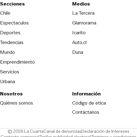
Secciones
Medios
Opens in new wind
Chile
La Tercera
Espectaculos
Glamorama
Opens in new window
Deportes
Icarito
Opens in new window
Tendencias
Auto.cl
Opens in new window
Mundo
Duna
Emprendimiento
Servicios
Urbana
Nosotros
Información
Opens in new
Quiénes somos
Código de etica
Contáctanos
Opens in new window
Ope
© 2026 La Cuarta
Canal de denuncias
Declaración de Intereses
Opens in new window
Opens in new window
Contacto comercial
Tarifas publicidad electoral
Términos y condiciones