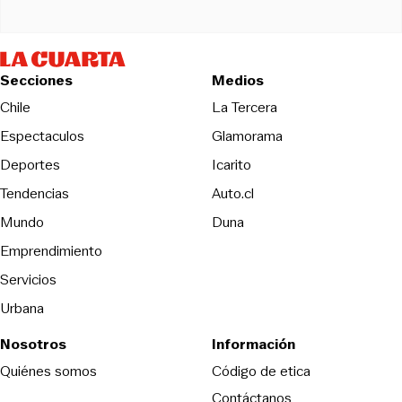
Secciones
Medios
Opens in new wind
Chile
La Tercera
Espectaculos
Glamorama
Opens in new window
Deportes
Icarito
Opens in new window
Tendencias
Auto.cl
Opens in new window
Mundo
Duna
Emprendimiento
Servicios
Urbana
Nosotros
Información
Opens in new
Quiénes somos
Código de etica
Contáctanos