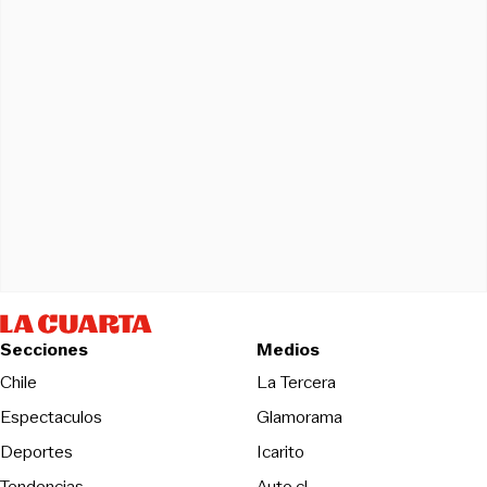
Secciones
Medios
Opens in new wind
Chile
La Tercera
Espectaculos
Glamorama
Opens in new window
Deportes
Icarito
Opens in new window
Tendencias
Auto.cl