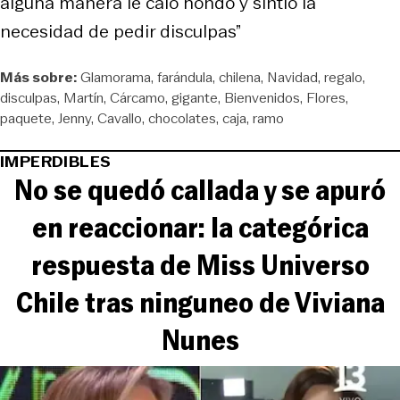
alguna manera le caló hondo y sintió la
necesidad de pedir disculpas”
Más sobre:
Glamorama
farándula
chilena
Navidad
regalo
disculpas
Martín
Cárcamo
gigante
Bienvenidos
Flores
paquete
Jenny
Cavallo
chocolates
caja
ramo
IMPERDIBLES
No se quedó callada y se apuró
en reaccionar: la categórica
respuesta de Miss Universo
Chile tras ninguneo de Viviana
Nunes