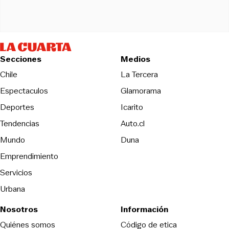
Secciones
Medios
Opens in new wind
Chile
La Tercera
Espectaculos
Glamorama
Opens in new window
Deportes
Icarito
Opens in new window
Tendencias
Auto.cl
Opens in new window
Mundo
Duna
Emprendimiento
Servicios
Urbana
Nosotros
Información
Opens in new
Quiénes somos
Código de etica