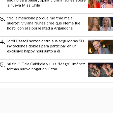
eso no va a pasar”, opina Viviana Nunes sobre
la nueva Miss Chile
3
.
“No la menciono porque me trae mala
suerte”: Viviana Nunes cree que Neme fue
hostil con ella por lealtad a Argandoña
4
.
Jordi Castell sortea entre sus seguidoras 50
invitaciones dobles para participar en un
exclusivo happy hour junto a él
5
.
“Al fin…”: Gala Caldirola y Luis “Mago” Jiménez
forman nuevo hogar en Catar