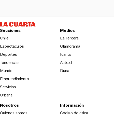
Secciones
Medios
Opens in new wind
Chile
La Tercera
Espectaculos
Glamorama
Opens in new window
Deportes
Icarito
Opens in new window
Tendencias
Auto.cl
Opens in new window
Mundo
Duna
Emprendimiento
Servicios
Urbana
Nosotros
Información
Opens in new
Quiénes somos
Código de etica