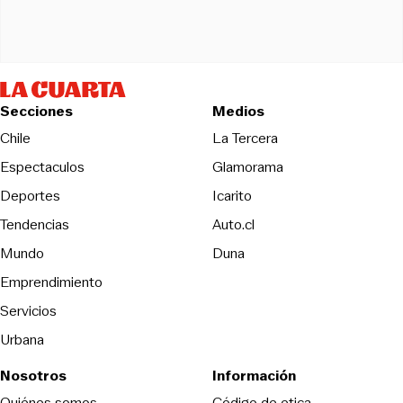
Secciones
Medios
Opens in new wind
Chile
La Tercera
Espectaculos
Glamorama
Opens in new window
Deportes
Icarito
Opens in new window
Tendencias
Auto.cl
Opens in new window
Mundo
Duna
Emprendimiento
Servicios
Urbana
Nosotros
Información
Opens in new
Quiénes somos
Código de etica