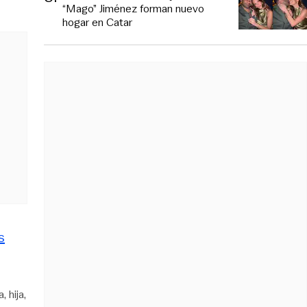
“Mago” Jiménez forman nuevo
hogar en Catar
s
a
hija