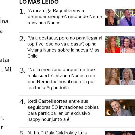
LO MÁS LEÍDO
1
.
“A mi amiga Raquel la voy a
defender siempre”: responde Neme
eina
a Viviana Nunes
a
2
.
“Va a destacar, pero no para llegar al
top five, eso no va a pasar”, opina
Viviana Nunes sobre la nueva Miss
Chile
atar
. Mi
3
.
“No la menciono porque me trae
mala suerte”: Viviana Nunes cree
que Neme fue hostil con ella por
lealtad a Argandoña
4
.
Jordi Castell sortea entre sus
seguidoras 50 invitaciones dobles
para participar en un exclusivo
n,
happy hour junto a él
r
5
.
“Al fin…”: Gala Caldirola y Luis