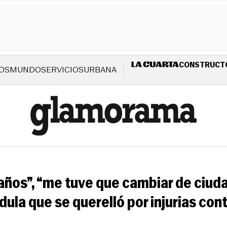
CONSTRUCT
OS
MUNDO
SERVICIOS
URBANA
años”, “me tuve que cambiar de ciudad
ula que se querelló por injurias cont