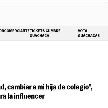
OR
COMERCIANTE
TICKETS CUMBRE
VOTA
OPENS IN NEW WINDOW
OPE
GUACHACA
GUACHACAS
, cambiar a mi hija de colegio”,
ra la influencer