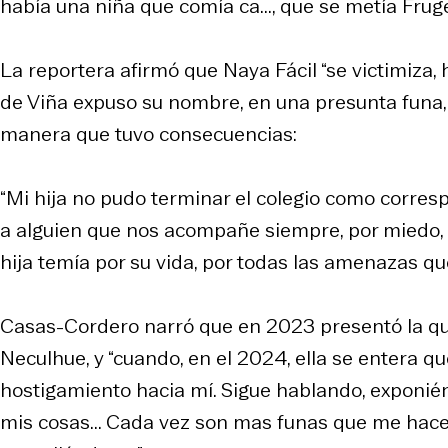
había una niña que comía ca..., que se metía Frug
La reportera afirmó que Naya Fácil “se victimiza,
de Viña expuso su nombre, en una presunta funa, s
manera que tuvo consecuencias:
“Mi hija no pudo terminar el colegio como correspo
a alguien que nos acompañe siempre, por miedo, p
hija temía por su vida, por todas las amenazas que
Casas-Cordero narró que en 2023 presentó la que
Neculhue, y “cuando, en el 2024, ella se entera q
hostigamiento hacia mí. Sigue hablando, exponién
mis cosas... Cada vez son mas funas que me hace