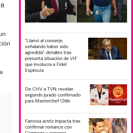
 8
 un
“Llamó al conserje,
ción
señalando haber sido
agredida”: detalles tras
presunta situación de VIF
que involucra a Fidel
Espinoza
a
De CHV a TVN: revelan
segundo jurado confirmado
para Masterchef Chile
Famosa actriz impacta tras
confirmar romance con
Camiroga y exponer