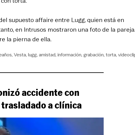
con torta.
l supuesto affaire entre Lugg, quien está en
tanto, en Intrusos mostraron una foto de la pareja
e la pierna de ella.
eaños
Vesta
lugg
amistad
información
grabación
torta
videocli
nizó accidente con
 trasladado a clínica