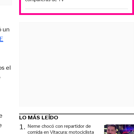
ó un
E
os el
e
e
LO MÁS LEÍDO
e
1
.
Neme chocó con repartidor de
comida en Vitacura: motociclista