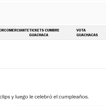
OR
COMERCIANTE
TICKETS CUMBRE
VOTA
OPENS IN NEW WINDOW
OPE
GUACHACA
GUACHACAS
lips y luego le celebró el cumpleaños.