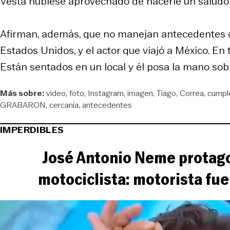
Vesta hubiese aprovechado de hacerle un saludo 
Afirman, además, que no manejan antecedentes de
Estados Unidos, y el actor que viajó a México. En 
Están sentados en un local y él posa la mano sobr
Más sobre:
video
foto
Instagram
imagen
Tiago
Correa
cumpl
GRABARON
cercanía
antecedentes
IMPERDIBLES
José Antonio Neme protago
motociclista: motorista fue