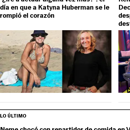
día en que a Katyna Huberman se le
Dec
rompió el corazón
des
des
LO ÚLTIMO
Neme chocó con repartidor de comida en V