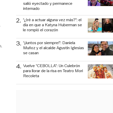
salió eyectado y permanece
internado
2
.
“¿Iré a actuar alguna vez más?”: el
.
día en que a Katyna Huberman se
le rompió el corazón
3
.
“¡Juntos por siempre!”: Daniela
p
Muñoz y el alcalde Agustín Iglesias
se casan
4
.
Vuelve “CEBOLLA”: Un Culebrón
para llorar de la risa en Teatro Mori
Recoleta