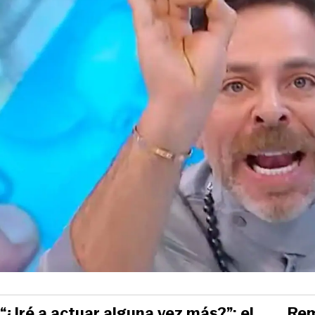
“¿Iré a actuar alguna vez más?”: el
Rem