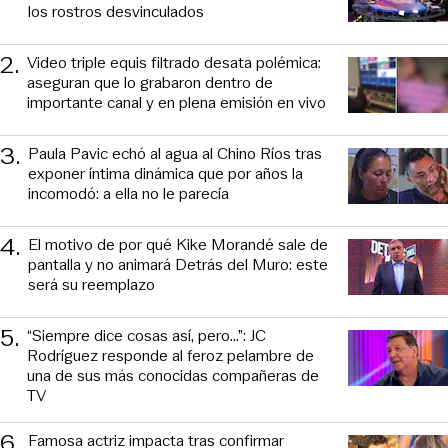
los rostros desvinculados
2
.
Video triple equis filtrado desata polémica:
aseguran que lo grabaron dentro de
importante canal y en plena emisión en vivo
3
.
Paula Pavic echó al agua al Chino Ríos tras
exponer íntima dinámica que por años la
incomodó: a ella no le parecía
4
.
El motivo de por qué Kike Morandé sale de
pantalla y no animará Detrás del Muro: este
será su reemplazo
5
.
“Siempre dice cosas así, pero...”: JC
Rodríguez responde al feroz pelambre de
una de sus más conocidas compañeras de
TV
6
.
Famosa actriz impacta tras confirmar