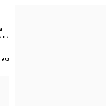
a
como
a esa