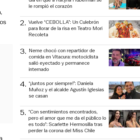
le rompió el corazón
,
los
2
.
Vuelve “CEBOLLA”: Un Culebrón
para llorar de la risa en Teatro Mori
Recoleta
3
.
Neme chocó con repartidor de
comida en Vitacura: motociclista
salió eyectado y permanece
internado
4
.
“¡Juntos por siempre!”: Daniela
Muñoz y el alcalde Agustín Iglesias
se casan
5
.
“Con sentimientos encontrados,
pero el amor que me da el público lo
es todo”: Scarlette Hermosilla tras
perder la corona del Miss Chile
a