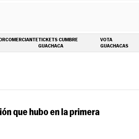
OR
COMERCIANTE
TICKETS CUMBRE
VOTA
OPENS IN NEW WINDOW
OPE
GUACHACA
GUACHACAS
ión que hubo en la primera