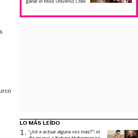
ganar el Miss Universo Chile
s
turco
LO MÁS LEÍDO
1
.
“¿Iré a actuar alguna vez más?”: el
día en que a Katyna Huberman se