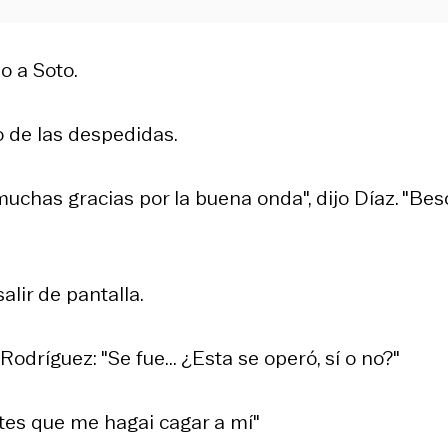
o a Soto.
o de las despedidas.
 muchas gracias por la buena onda", dijo Díaz. "Bes
alir de pantalla.
dríguez: "Se fue... ¿Esta se operó, sí o no?"
ntes que me hagai cagar a mí"