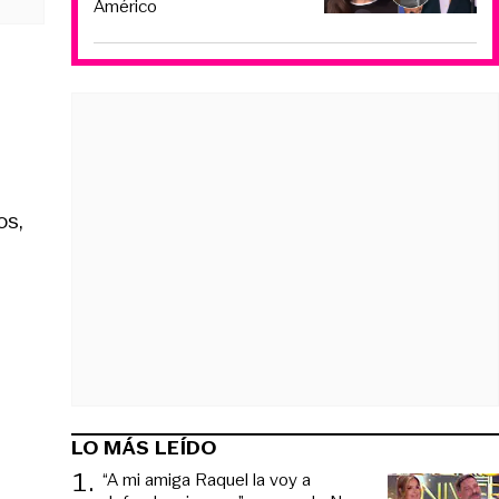
Américo
os,
LO MÁS LEÍDO
1
.
“A mi amiga Raquel la voy a