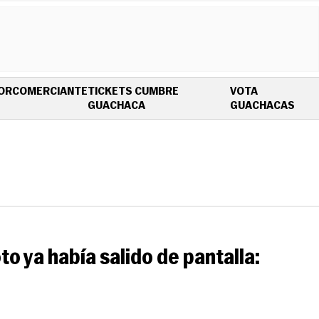
OR
COMERCIANTE
TICKETS CUMBRE
VOTA
OPENS IN NEW WINDOW
OPE
GUACHACA
GUACHACAS
o ya había salido de pantalla: