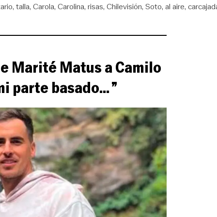
ario
talla
Carola
Carolina
risas
Chilevisión
Soto
al aire
carcajad
 de Marité Matus a Camilo
i parte basado... ”