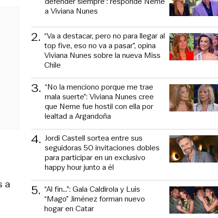
defender siempre”: responde Neme
a Viviana Nunes
2
.
“Va a destacar, pero no para llegar al
top five, eso no va a pasar”, opina
Viviana Nunes sobre la nueva Miss
Chile
3
.
“No la menciono porque me trae
mala suerte”: Viviana Nunes cree
que Neme fue hostil con ella por
lealtad a Argandoña
4
.
Jordi Castell sortea entre sus
seguidoras 50 invitaciones dobles
para participar en un exclusivo
happy hour junto a él
s a
5
.
“Al fin…”: Gala Caldirola y Luis
“Mago” Jiménez forman nuevo
hogar en Catar