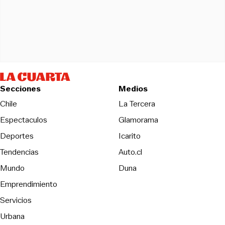
Secciones
Medios
Opens in new wind
Chile
La Tercera
Espectaculos
Glamorama
Opens in new window
Deportes
Icarito
Opens in new window
Tendencias
Auto.cl
Opens in new window
Mundo
Duna
Emprendimiento
Servicios
Urbana