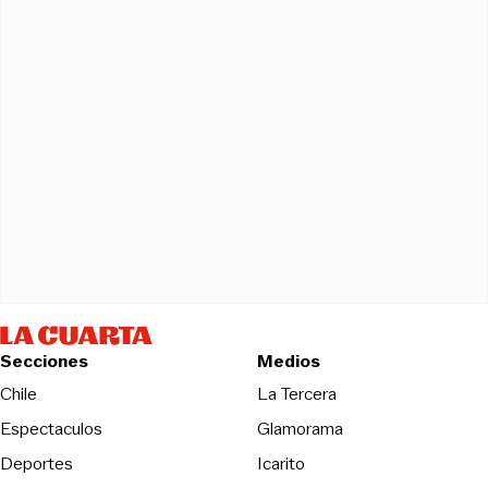
Secciones
Medios
Opens in new wind
Chile
La Tercera
Espectaculos
Glamorama
Opens in new window
Deportes
Icarito