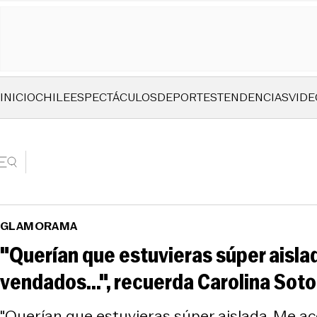
INICIO
CHILE
ESPECTÁCULOS
DEPORTES
TENDENCIAS
VIDE
GLAMORAMA
"Querían que estuvieras súper aislad
vendados...", recuerda Carolina Soto
"Querían que estuvieras súper aislada. Me acc