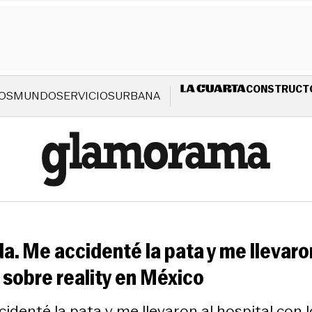
CONSTRUCT
OS
MUNDO
SERVICIOS
URBANA
a. Me accidenté la pata y me llevaron
 sobre reality en México
identé la pata y me llevaron al hospital con l