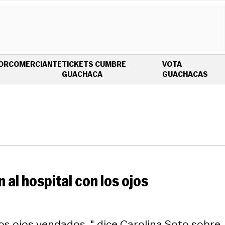
OR
COMERCIANTE
TICKETS CUMBRE
VOTA
OPENS IN NEW WINDOW
OPE
GUACHACA
GUACHACAS
 al hospital con los ojos
os ojos vendados...", dice Carolina Soto sobre