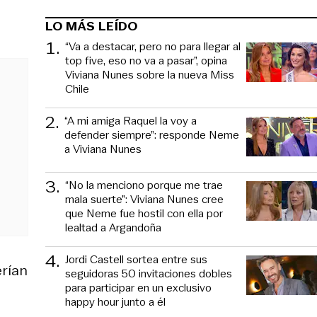
LO MÁS LEÍDO
1
.
“Va a destacar, pero no para llegar al
top five, eso no va a pasar”, opina
Viviana Nunes sobre la nueva Miss
Chile
2
.
“A mi amiga Raquel la voy a
defender siempre”: responde Neme
a Viviana Nunes
3
.
“No la menciono porque me trae
mala suerte”: Viviana Nunes cree
que Neme fue hostil con ella por
lealtad a Argandoña
4
.
Jordi Castell sortea entre sus
erían
seguidoras 50 invitaciones dobles
para participar en un exclusivo
happy hour junto a él