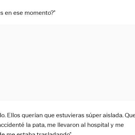
as en ese momento?”
o. Ellos querían que estuvieras súper aislada. Qu
cidenté la pata, me llevaron al hospital y me
nde me estaba trasladando”