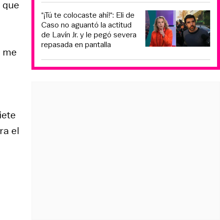
e que
“¡Tú te colocaste ahí!“: Eli de
Caso no aguantó la actitud
de Lavín Jr. y le pegó severa
repasada en pantalla
s me
iete
ra el