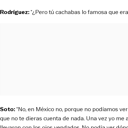
Rodríguez:
“¿Pero tú cachabas lo famosa que er
Soto:
“No, en México no, porque no podíamos verl
que no te dieras cuenta de nada. Una vez yo me ac
llevaron con los ojos vendados. No podía ver dó