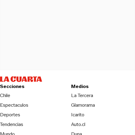
Secciones
Medios
Opens in new wind
Chile
La Tercera
Espectaculos
Glamorama
Opens in new window
Deportes
Icarito
Opens in new window
Tendencias
Auto.cl
Opens in new window
Mundo
Duna