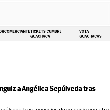
OR
COMERCIANTE
TICKETS CUMBRE
VOTA
OPENS IN NEW WINDOW
OPE
GUACHACA
GUACHACAS
ánguiz a Angélica Sepúlveda tras
 Sepúlveda tras mensajes de su novio con otra