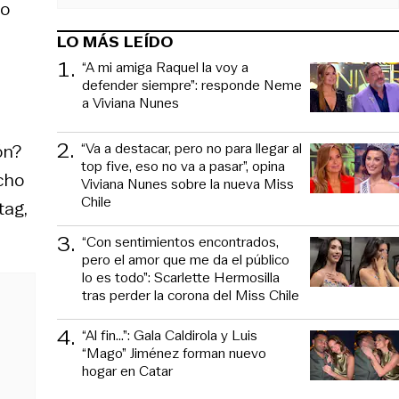
lo
LO MÁS LEÍDO
1
.
“A mi amiga Raquel la voy a
defender siempre”: responde Neme
a Viviana Nunes
2
.
“Va a destacar, pero no para llegar al
ón?
top five, eso no va a pasar”, opina
cho
Viviana Nunes sobre la nueva Miss
Chile
tag,
3
.
“Con sentimientos encontrados,
pero el amor que me da el público
lo es todo”: Scarlette Hermosilla
tras perder la corona del Miss Chile
4
.
“Al fin…”: Gala Caldirola y Luis
“Mago” Jiménez forman nuevo
hogar en Catar