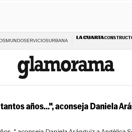
CONSTRUCT
OS
MUNDO
SERVICIOS
URBANA
 tantos años...", aconseja Daniela Ar
ños...", aconseja Daniela Aránguiz a Angélica