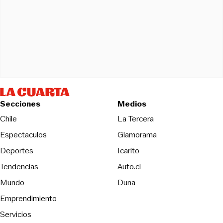
Secciones
Medios
Opens in new wind
Chile
La Tercera
Espectaculos
Glamorama
Opens in new window
Deportes
Icarito
Opens in new window
Tendencias
Auto.cl
Opens in new window
Mundo
Duna
Emprendimiento
Servicios