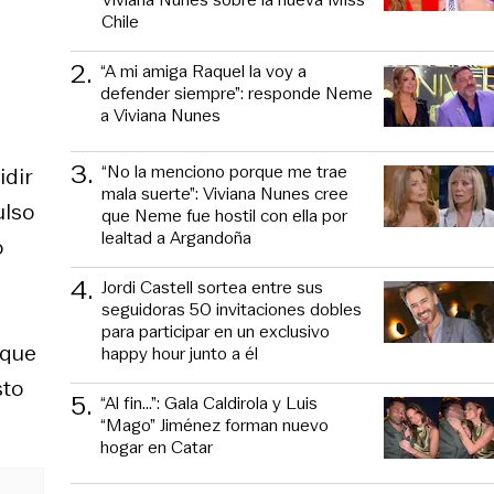
Chile
2
.
“A mi amiga Raquel la voy a
defender siempre”: responde Neme
a Viviana Nunes
3
.
“No la menciono porque me trae
idir
mala suerte”: Viviana Nunes cree
ulso
que Neme fue hostil con ella por
lealtad a Argandoña
o
4
.
Jordi Castell sortea entre sus
seguidoras 50 invitaciones dobles
para participar en un exclusivo
 que
happy hour junto a él
sto
5
.
“Al fin…”: Gala Caldirola y Luis
“Mago” Jiménez forman nuevo
hogar en Catar