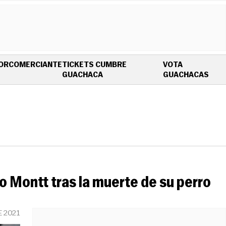
OR
COMERCIANTE
TICKETS CUMBRE
VOTA
OPENS IN NEW WINDOW
OPE
GUACHACA
GUACHACAS
blo Montt tras la muerte de su perro
E 2021