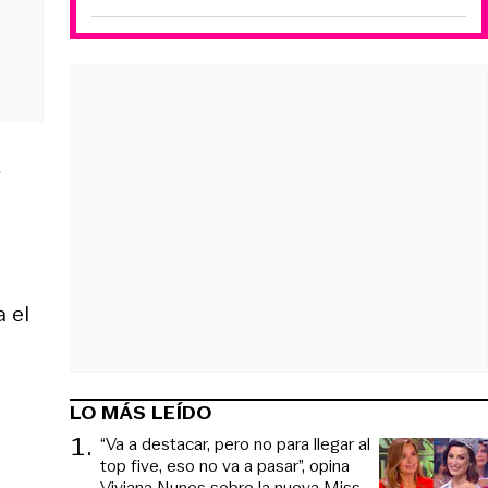
y
 el
LO MÁS LEÍDO
1
.
“Va a destacar, pero no para llegar al
top five, eso no va a pasar”, opina
Viviana Nunes sobre la nueva Miss