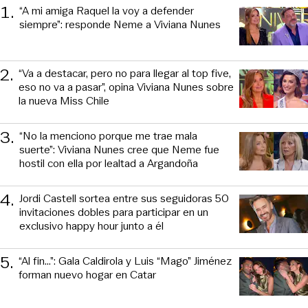
1
.
“A mi amiga Raquel la voy a defender
siempre”: responde Neme a Viviana Nunes
2
.
“Va a destacar, pero no para llegar al top five,
eso no va a pasar”, opina Viviana Nunes sobre
la nueva Miss Chile
3
.
“No la menciono porque me trae mala
suerte”: Viviana Nunes cree que Neme fue
hostil con ella por lealtad a Argandoña
4
.
Jordi Castell sortea entre sus seguidoras 50
invitaciones dobles para participar en un
exclusivo happy hour junto a él
5
.
“Al fin…”: Gala Caldirola y Luis “Mago” Jiménez
forman nuevo hogar en Catar