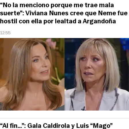
“No la menciono porque me trae mala
suerte”: Viviana Nunes cree que Neme fue
hostil con ella por lealtad a Argandoña
12:55
“Al fin…”: Gala Caldirola y Luis “Mago”