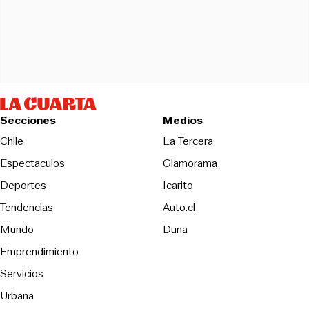
Secciones
Medios
Opens in new wind
Chile
La Tercera
Espectaculos
Glamorama
Opens in new window
Deportes
Icarito
Opens in new window
Tendencias
Auto.cl
Opens in new window
Mundo
Duna
Emprendimiento
Servicios
Urbana