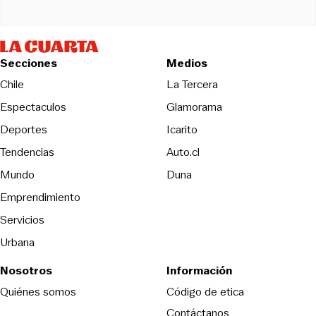
Secciones
Medios
Opens in new wind
Chile
La Tercera
Espectaculos
Glamorama
Opens in new window
Deportes
Icarito
Opens in new window
Tendencias
Auto.cl
Opens in new window
Mundo
Duna
Emprendimiento
Servicios
Urbana
Nosotros
Información
Opens in new
Quiénes somos
Código de etica
Contáctanos