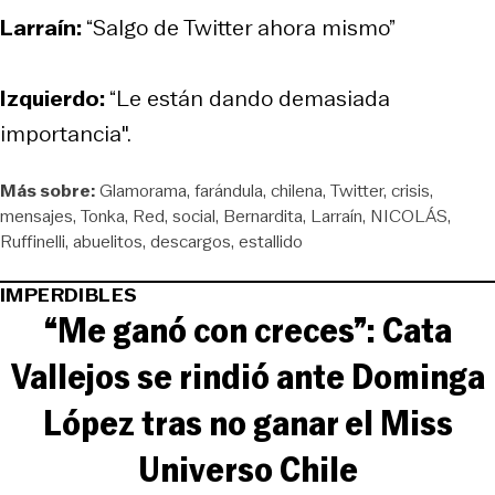
Larraín:
“Salgo de Twitter ahora mismo”
Izquierdo:
“Le están dando demasiada
importancia".
Más sobre:
Glamorama
farándula
chilena
Twitter
crisis
mensajes
Tonka
Red
social
Bernardita
Larraín
NICOLÁS
Ruffinelli
abuelitos
descargos
estallido
IMPERDIBLES
“Me ganó con creces”: Cata
Vallejos se rindió ante Dominga
López tras no ganar el Miss
Universo Chile