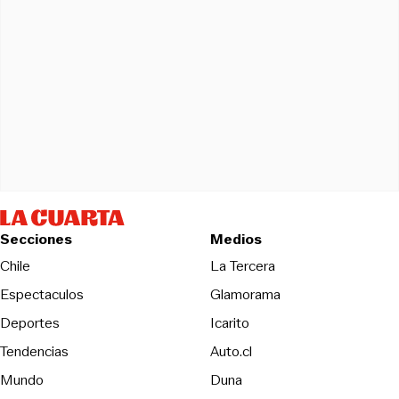
Secciones
Medios
Opens in new wind
Chile
La Tercera
Espectaculos
Glamorama
Opens in new window
Deportes
Icarito
Opens in new window
Tendencias
Auto.cl
Opens in new window
Mundo
Duna