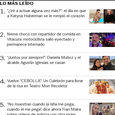
LO MÁS LEÍDO
1
.
“¿Iré a actuar alguna vez más?”: el día en que
a Katyna Huberman se le rompió el corazón
2
.
Neme chocó con repartidor de comida en
Vitacura: motociclista salió eyectado y
permanece internado
3
.
“¡Juntos por siempre!”: Daniela Muñoz y el
alcalde Agustín Iglesias se casan
4
.
Vuelve “CEBOLLA”: Un Culebrón para llorar
de la risa en Teatro Mori Recoleta
5
.
“No muestran cuando la niña me pega,
cuando él me pega”, dice ahora Fran Maira
sobre videos de golpiza con otra mujer