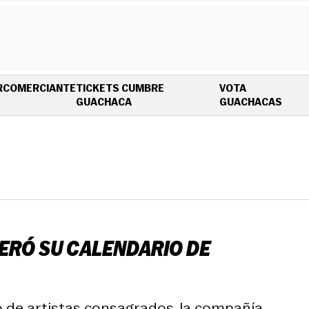
R
COMERCIANTE
TICKETS CUMBRE
VOTA
OPENS IN NEW WINDOW
OPEN
GUACHACA
GUACHACAS
BERÓ SU CALENDARIO DE
 de artistas consagrados, la compañía