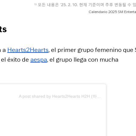
Calendario 2025 SM Entert
ts
n a
Hearts2Hearts
, el primer grupo femenino que
el éxito de
aespa
, el grupo llega con mucha
A post shared by Hearts2Hearts H2H (하츠투하츠) (@hearts2hearts.official)