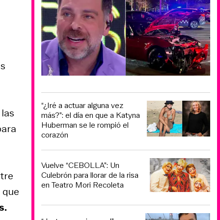
as
“¿Iré a actuar alguna vez
 las
más?”: el día en que a Katyna
Huberman se le rompió el
para
corazón
Vuelve “CEBOLLA”: Un
tre
Culebrón para llorar de la risa
en Teatro Mori Recoleta
a que
s.