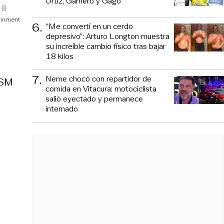
Ortiz, Garnero y Gago
ainment
6
.
“Me convertí en un cerdo
depresivo”: Arturo Longton muestra
su increíble cambio físico tras bajar
18 kilos
7
.
Neme chocó con repartidor de
 SM
comida en Vitacura: motociclista
salió eyectado y permanece
internado