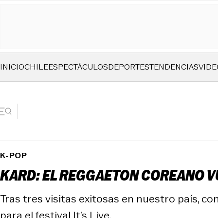
INICIO
CHILE
ESPECTÁCULOS
DEPORTES
TENDENCIAS
VIDE
K-POP
KARD: EL REGGAETON COREANO VU
Tras tres visitas exitosas en nuestro país, 
para el festival It’s Live.