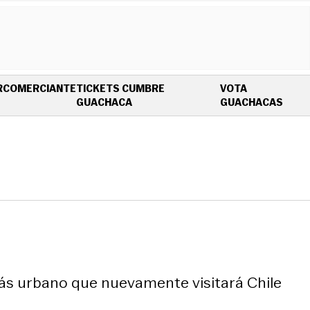
R
COMERCIANTE
TICKETS CUMBRE
VOTA
OPENS IN NEW WINDOW
OPEN
GUACHACA
GUACHACAS
 más urbano que nuevamente visitará Chile