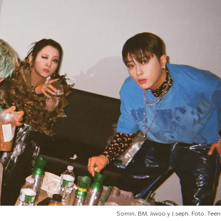
Somin, BM, Jiwoo y J.seph. Foto: Teen