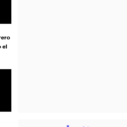
rero
 el