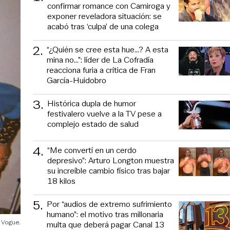
confirmar romance con Camiroga y
exponer reveladora situación: se
acabó tras ‘culpa’ de una colega
2
.
“¿Quién se cree esta hue...? A esta
mina no...”: líder de La Cofradía
reacciona furia a crítica de Fran
García-Huidobro
3
.
Histórica dupla de humor
festivalero vuelve a la TV pese a
complejo estado de salud
4
.
“Me convertí en un cerdo
depresivo”: Arturo Longton muestra
su increíble cambio físico tras bajar
18 kilos
5
.
Por “audios de extremo sufrimiento
humano”: el motivo tras millonaria
 Vogue.
multa que deberá pagar Canal 13