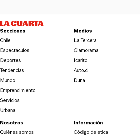
Secciones
Medios
Opens in new wind
Chile
La Tercera
Espectaculos
Glamorama
Opens in new window
Deportes
Icarito
Opens in new window
Tendencias
Auto.cl
Opens in new window
Mundo
Duna
Emprendimiento
Servicios
Urbana
Nosotros
Información
Opens in new
Quiénes somos
Código de etica