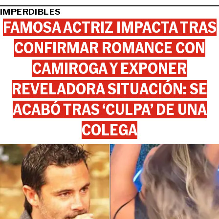
IMPERDIBLES
FAMOSA ACTRIZ IMPACTA TRAS
CONFIRMAR ROMANCE CON
CAMIROGA Y EXPONER
REVELADORA SITUACIÓN: SE
ACABÓ TRAS ‘CULPA’ DE UNA
COLEGA