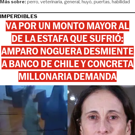
Más sobre:
perro
veterinaria
general
huyó
puertas
habilidad
IMPERDIBLES
VA POR UN MONTO MAYOR AL
DE LA ESTAFA QUE SUFRIÓ:
AMPARO NOGUERA DESMIENTE
A BANCO DE CHILE Y CONCRETA
MILLONARIA DEMANDA