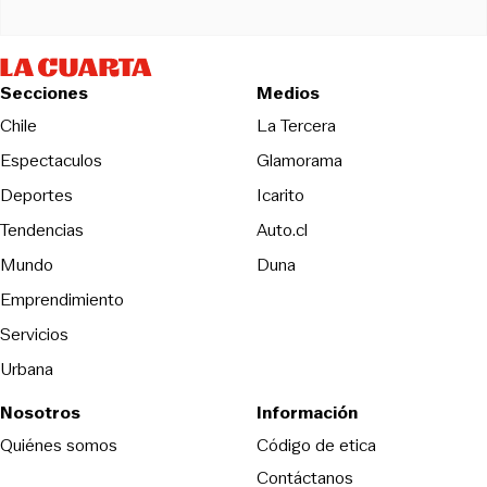
Secciones
Medios
Opens in new wind
Chile
La Tercera
Espectaculos
Glamorama
Opens in new window
Deportes
Icarito
Opens in new window
Tendencias
Auto.cl
Opens in new window
Mundo
Duna
Emprendimiento
Servicios
Urbana
Nosotros
Información
Opens in new
Quiénes somos
Código de etica
Contáctanos