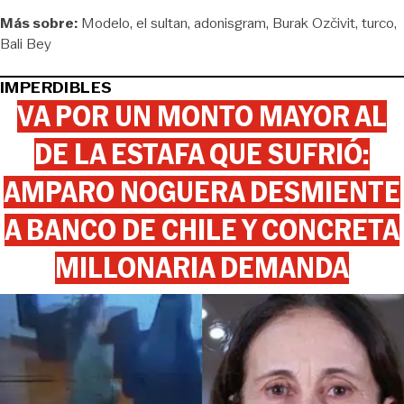
Más sobre:
Modelo
el sultan
adonisgram
Burak Ozčivit
turco
Bali Bey
IMPERDIBLES
VA POR UN MONTO MAYOR AL
DE LA ESTAFA QUE SUFRIÓ:
AMPARO NOGUERA DESMIENTE
A BANCO DE CHILE Y CONCRETA
MILLONARIA DEMANDA