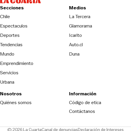
Secciones
Medios
Opens in new wind
Chile
La Tercera
Espectaculos
Glamorama
Opens in new window
Deportes
Icarito
Opens in new window
Tendencias
Auto.cl
Opens in new window
Mundo
Duna
Emprendimiento
Servicios
Urbana
Nosotros
Información
Opens in new
Quiénes somos
Código de etica
Contáctanos
Opens in new window
Ope
© 2026 La Cuarta
Canal de denuncias
Declaración de Intereses