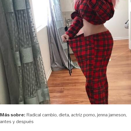
Más sobre:
Radical cambio
dieta
actriz porno
jenna jameson
antes y después