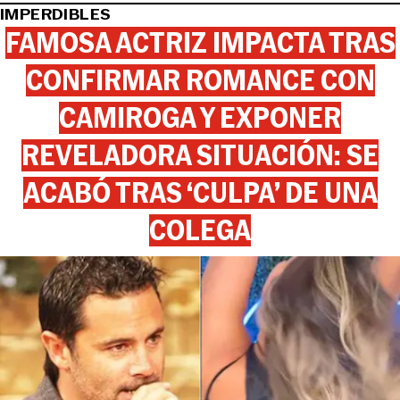
IMPERDIBLES
FAMOSA ACTRIZ IMPACTA TRAS
CONFIRMAR ROMANCE CON
CAMIROGA Y EXPONER
REVELADORA SITUACIÓN: SE
ACABÓ TRAS ‘CULPA’ DE UNA
COLEGA