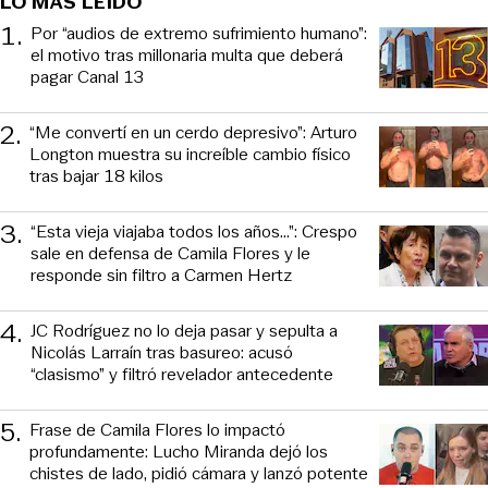
LO MÁS LEÍDO
1
.
Por “audios de extremo sufrimiento humano”:
el motivo tras millonaria multa que deberá
pagar Canal 13
2
.
“Me convertí en un cerdo depresivo”: Arturo
Longton muestra su increíble cambio físico
tras bajar 18 kilos
3
.
“Esta vieja viajaba todos los años...”: Crespo
sale en defensa de Camila Flores y le
responde sin filtro a Carmen Hertz
4
.
JC Rodríguez no lo deja pasar y sepulta a
Nicolás Larraín tras basureo: acusó
“clasismo” y filtró revelador antecedente
5
.
Frase de Camila Flores lo impactó
profundamente: Lucho Miranda dejó los
chistes de lado, pidió cámara y lanzó potente