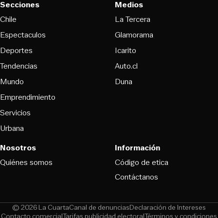
Secciones
Medios
Opens in new wind
Chile
La Tercera
Espectaculos
Glamorama
Opens in new window
Deportes
Icarito
Opens in new window
Tendencias
Auto.cl
Opens in new window
Mundo
Duna
Emprendimiento
Servicios
Urbana
Nosotros
Información
Opens in new
Quiénes somos
Código de etica
Contáctanos
Opens in new window
Ope
© 2026 La Cuarta
Canal de denuncias
Declaración de Intereses
Opens in new window
Opens in new window
Contacto comercial
Tarifas publicidad electoral
Términos y condiciones