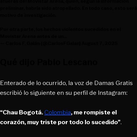
afueras del Movistar Arena, quien, según la información
preliminar, habría sido atropellado. En todo caso, esto será
motivo de investigación.
Por otra parte, los hechos violentos sucedidos en el
Movistar Arena antes de un…
— Carlos F. Galán (@CarlosFGalan)
August 7, 2025
Qué dijo Pablo Lescano
Enterado de lo ocurrido, la voz de Damas Gratis
escribió lo siguiente en su perfil de Instagram:
“Chau Bogotá.
Colombia
, me rompiste el
corazón, muy triste por todo lo sucedido”
.