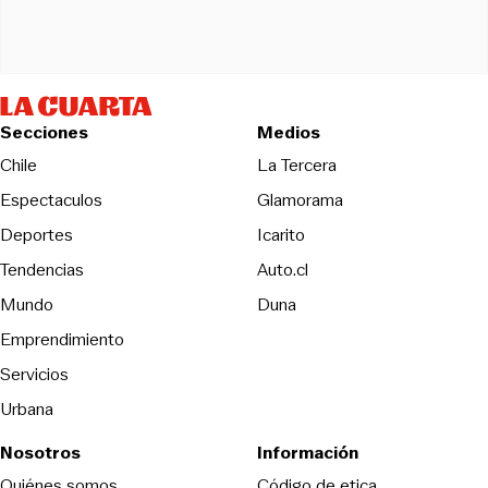
Secciones
Medios
Opens in new wind
Chile
La Tercera
Espectaculos
Glamorama
Opens in new window
Deportes
Icarito
Opens in new window
Tendencias
Auto.cl
Opens in new window
Mundo
Duna
Emprendimiento
Servicios
Urbana
Nosotros
Información
Opens in new
Quiénes somos
Código de etica