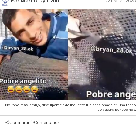
Por
Marco Oyarzún
22 ENERO 2025
“No robo más, amigo, discúlpame”: delincuente fue aprisionado en una tacho
de basura por vecinos.
Compartir
Comentarios