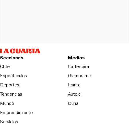
Secciones
Medios
Opens in new wind
Chile
La Tercera
Espectaculos
Glamorama
Opens in new window
Deportes
Icarito
Opens in new window
Tendencias
Auto.cl
Opens in new window
Mundo
Duna
Emprendimiento
Servicios