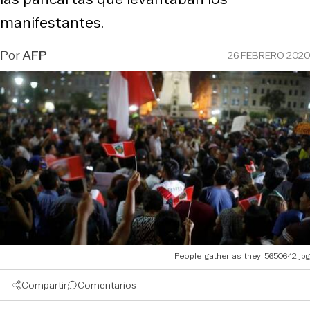
manifestantes.
Por
AFP
26 FEBRERO 2020
People-gather-as-they-5650642.jpg
Compartir
Comentarios