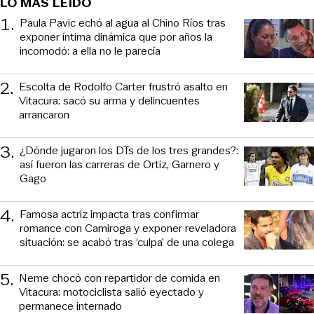
LO MÁS LEÍDO
1
.
Paula Pavic echó al agua al Chino Ríos tras
exponer íntima dinámica que por años la
incomodó: a ella no le parecía
2
.
Escolta de Rodolfo Carter frustró asalto en
Vitacura: sacó su arma y delincuentes
arrancaron
3
.
¿Dónde jugaron los DTs de los tres grandes?:
así fueron las carreras de Ortiz, Garnero y
Gago
4
.
Famosa actriz impacta tras confirmar
romance con Camiroga y exponer reveladora
situación: se acabó tras ‘culpa’ de una colega
5
.
Neme chocó con repartidor de comida en
Vitacura: motociclista salió eyectado y
permanece internado