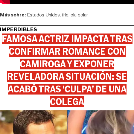
Más sobre:
Estados Unidos
frío
ola polar
IMPERDIBLES
FAMOSA ACTRIZ IMPACTA TRAS
CONFIRMAR ROMANCE CON
CAMIROGA Y EXPONER
REVELADORA SITUACIÓN: SE
ACABÓ TRAS ‘CULPA’ DE UNA
COLEGA