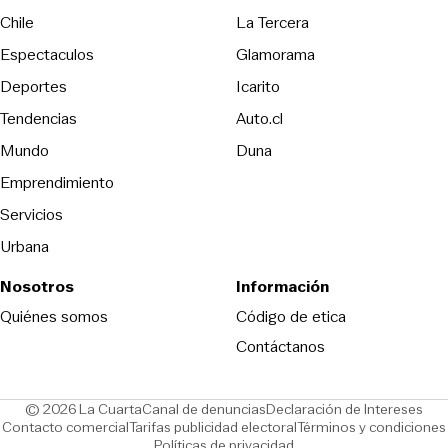
Opens in new wind
Chile
La Tercera
Espectaculos
Glamorama
Opens in new window
Deportes
Icarito
Opens in new window
Tendencias
Auto.cl
Opens in new window
Mundo
Duna
Emprendimiento
Servicios
Urbana
Nosotros
Información
Opens in new
Quiénes somos
Código de etica
Contáctanos
Opens in new window
Ope
© 2026 La Cuarta
Canal de denuncias
Declaración de Intereses
Opens in new window
Opens in new window
Contacto comercial
Tarifas publicidad electoral
Términos y condiciones
Políticas de privacidad