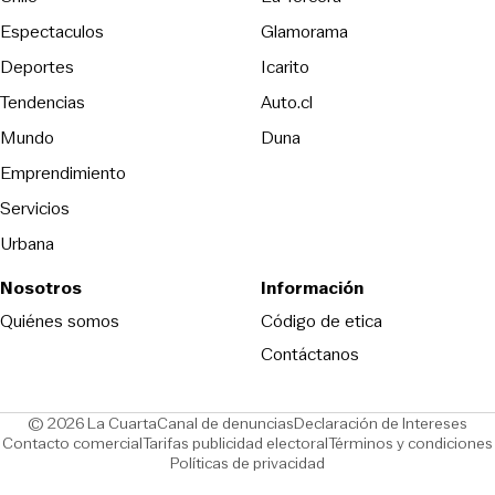
Espectaculos
Glamorama
Opens in new window
Deportes
Icarito
Opens in new window
Tendencias
Auto.cl
Opens in new window
Mundo
Duna
Emprendimiento
Servicios
Urbana
Nosotros
Información
Opens in new
Quiénes somos
Código de etica
Contáctanos
Opens in new window
Ope
© 2026 La Cuarta
Canal de denuncias
Declaración de Intereses
Opens in new window
Opens in new window
Contacto comercial
Tarifas publicidad electoral
Términos y condiciones
Políticas de privacidad