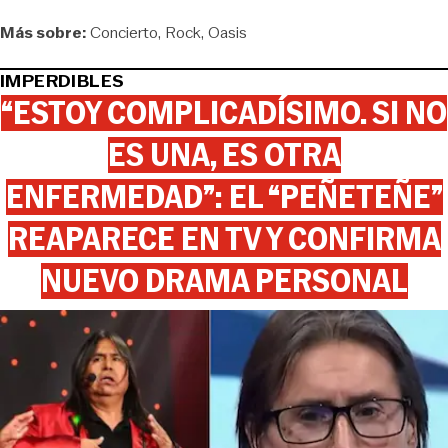
Más sobre:
Concierto
Rock
Oasis
IMPERDIBLES
“ESTOY COMPLICADÍSIMO. SI NO
ES UNA, ES OTRA
ENFERMEDAD”: EL “PEÑETEÑE”
REAPARECE EN TV Y CONFIRMA
NUEVO DRAMA PERSONAL