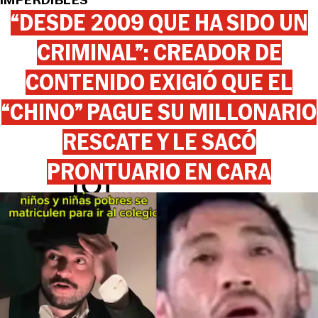
“DESDE 2009 QUE HA SIDO UN
CRIMINAL”: CREADOR DE
CONTENIDO EXIGIÓ QUE EL
“CHINO” PAGUE SU MILLONARIO
RESCATE Y LE SACÓ
PRONTUARIO EN CARA
View this post on Instagram