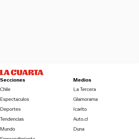
Secciones
Medios
Opens in new wind
Chile
La Tercera
Espectaculos
Glamorama
Opens in new window
Deportes
Icarito
Opens in new window
Tendencias
Auto.cl
Opens in new window
Mundo
Duna
Emprendimiento