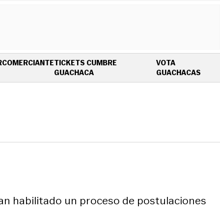
R
COMERCIANTE
TICKETS CUMBRE
VOTA
OPENS IN NEW WINDOW
OPEN
GUACHACA
GUACHACAS
han habilitado un proceso de postulaciones