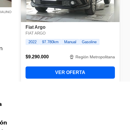
NCIAUNO
n
a
ión