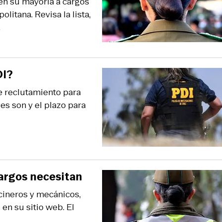
en su mayoría a cargos
litana. Revisa la lista,
.
DI?
e reclutamiento para
les son y el plazo para
cargos necesitan
cineros y mecánicos,
en su sitio web. El