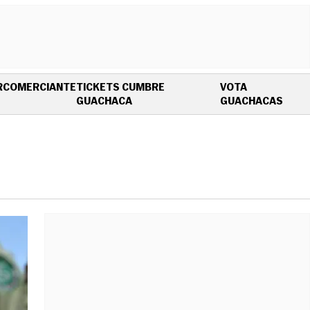
R
COMERCIANTE
TICKETS CUMBRE
VOTA
OPENS IN NEW WINDOW
OPEN
GUACHACA
GUACHACAS