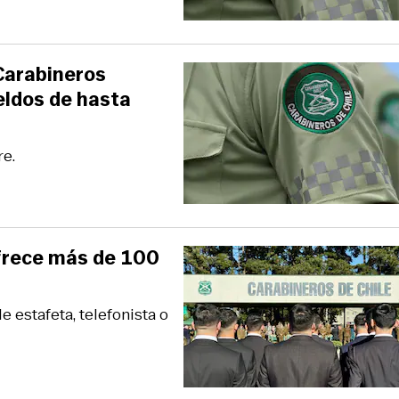
Carabineros
eldos de hasta
re.
ofrece más de 100
estafeta, telefonista o