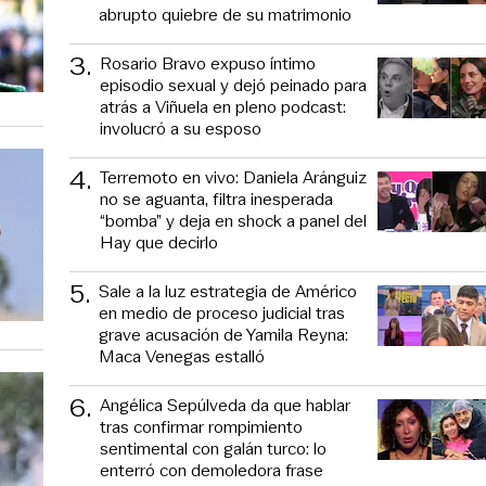
abrupto quiebre de su matrimonio
3
.
Rosario Bravo expuso íntimo
episodio sexual y dejó peinado para
atrás a Viñuela en pleno podcast:
involucró a su esposo
4
.
Terremoto en vivo: Daniela Aránguiz
no se aguanta, filtra inesperada
“bomba” y deja en shock a panel del
Hay que decirlo
5
.
Sale a la luz estrategia de Américo
en medio de proceso judicial tras
grave acusación de Yamila Reyna:
Maca Venegas estalló
6
.
Angélica Sepúlveda da que hablar
tras confirmar rompimiento
sentimental con galán turco: lo
enterró con demoledora frase