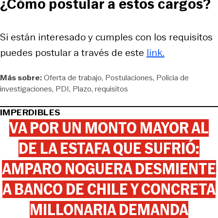
¿Cómo postular a estos cargos?
Si están interesado y cumples con los requisitos
puedes postular a través de este
link.
Más sobre:
Oferta de trabajo
Postulaciones
Policia de
investigaciones
PDI
Plazo
requisitos
IMPERDIBLES
VA POR UN MONTO MAYOR AL
DE LA ESTAFA QUE SUFRIÓ:
AMPARO NOGUERA DESMIENTE
A BANCO DE CHILE Y CONCRETA
MILLONARIA DEMANDA