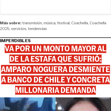
Más sobre:
transmisión
música
festival
Coachella
Coachella
2025
servicios
tendencias
IMPERDIBLES
VA POR UN MONTO MAYOR AL
DE LA ESTAFA QUE SUFRIÓ:
AMPARO NOGUERA DESMIENTE
A BANCO DE CHILE Y CONCRETA
MILLONARIA DEMANDA