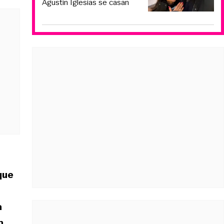
Agustín Iglesias se casan
que
a
n