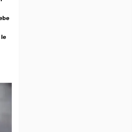
debe
 le