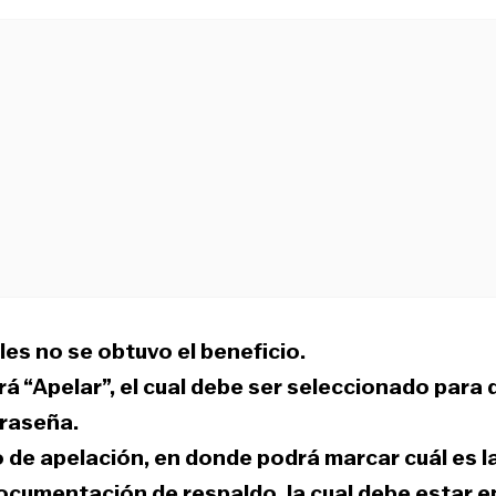
les no se obtuvo el beneficio
.
rá “
Apelar
”, el cual debe ser seleccionado para 
traseña
.
io de apelación, en donde
podrá marcar cuál es l
 documentación de respaldo
, la cual debe estar e