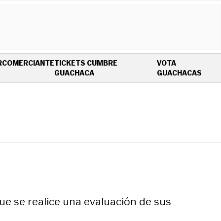
R
COMERCIANTE
TICKETS CUMBRE
VOTA
OPENS IN NEW WINDOW
OPEN
GUACHACA
GUACHACAS
e se realice una evaluación de sus