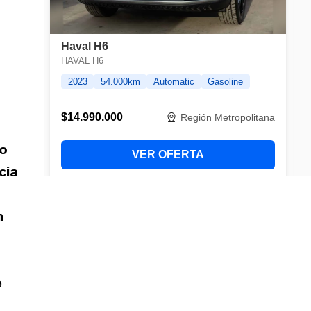
 o
cia
n
e