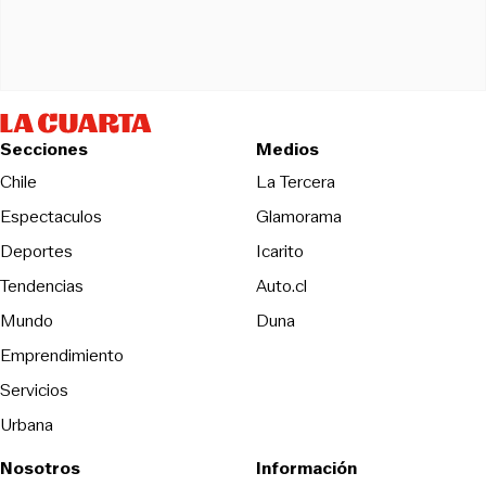
Secciones
Medios
Opens in new wind
Chile
La Tercera
Espectaculos
Glamorama
Opens in new window
Deportes
Icarito
Opens in new window
Tendencias
Auto.cl
Opens in new window
Mundo
Duna
Emprendimiento
Servicios
Urbana
Nosotros
Información