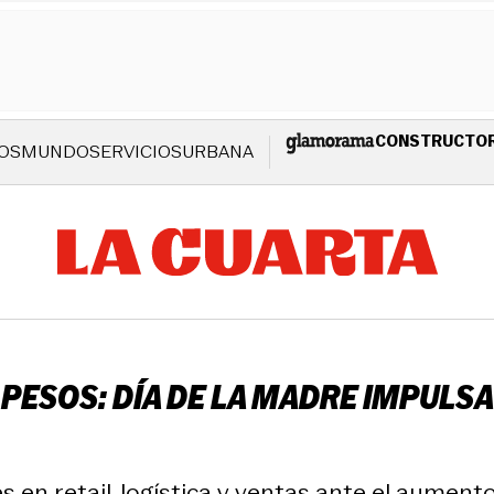
CONSTRUCTO
OS
MUNDO
SERVICIOS
URBANA
 PESOS: DÍA DE LA MADRE IMPULS
 en retail, logística y ventas ante el aument