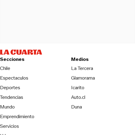
Secciones
Medios
Opens in new wind
Chile
La Tercera
Espectaculos
Glamorama
Opens in new window
Deportes
Icarito
Opens in new window
Tendencias
Auto.cl
Opens in new window
Mundo
Duna
Emprendimiento
Servicios