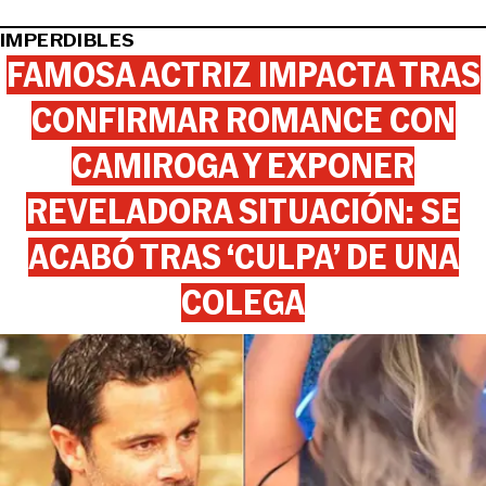
IMPERDIBLES
FAMOSA ACTRIZ IMPACTA TRAS
CONFIRMAR ROMANCE CON
CAMIROGA Y EXPONER
REVELADORA SITUACIÓN: SE
ACABÓ TRAS ‘CULPA’ DE UNA
COLEGA