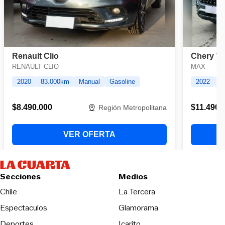
Secciones
Medios
Opens in new wind
Chile
La Tercera
Espectaculos
Glamorama
Opens in new window
Deportes
Icarito