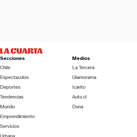
Secciones
Medios
Opens in new wind
Chile
La Tercera
Espectaculos
Glamorama
Opens in new window
Deportes
Icarito
Opens in new window
Tendencias
Auto.cl
Opens in new window
Mundo
Duna
Emprendimiento
Servicios
Urbana