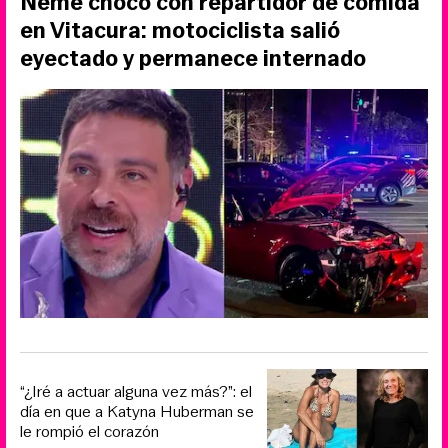
Neme chocó con repartidor de comida
en Vitacura: motociclista salió
eyectado y permanece internado
“¿Iré a actuar alguna vez más?”: el
día en que a Katyna Huberman se
le rompió el corazón