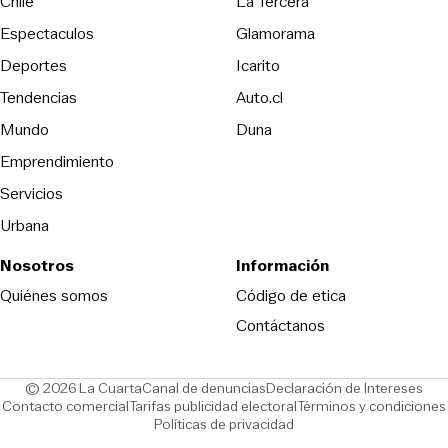
Opens in new wind
Chile
La Tercera
Espectaculos
Glamorama
Opens in new window
Deportes
Icarito
Opens in new window
Tendencias
Auto.cl
Opens in new window
Mundo
Duna
Emprendimiento
Servicios
Urbana
Nosotros
Información
Opens in new
Quiénes somos
Código de etica
Contáctanos
Opens in new window
Ope
© 2026 La Cuarta
Canal de denuncias
Declaración de Intereses
Opens in new window
Opens in new window
Contacto comercial
Tarifas publicidad electoral
Términos y condiciones
Políticas de privacidad