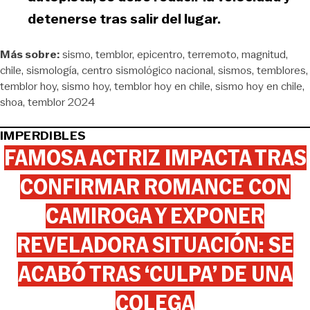
detenerse tras salir del lugar.
Más sobre:
sismo
temblor
epicentro
terremoto
magnitud
chile
sismología
centro sismológico nacional
sismos
temblores
temblor hoy
sismo hoy
temblor hoy en chile
sismo hoy en chile
shoa
temblor 2024
IMPERDIBLES
FAMOSA ACTRIZ IMPACTA TRAS
CONFIRMAR ROMANCE CON
CAMIROGA Y EXPONER
REVELADORA SITUACIÓN: SE
ACABÓ TRAS ‘CULPA’ DE UNA
COLEGA