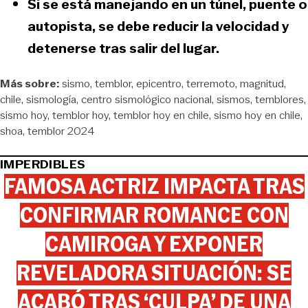
Si se está manejando en un túnel, puente o
autopista
, se debe reducir la velocidad y
detenerse tras salir del lugar.
Más sobre:
sismo
temblor
epicentro
terremoto
magnitud
chile
sismología
centro sismológico nacional
sismos
temblores
sismo hoy
temblor hoy
temblor hoy en chile
sismo hoy en chile
shoa
temblor 2024
IMPERDIBLES
FAMOSA ACTRIZ IMPACTA TRAS
CONFIRMAR ROMANCE CON
CAMIROGA Y EXPONER
REVELADORA SITUACIÓN: SE
ACABÓ TRAS ‘CULPA’ DE UNA