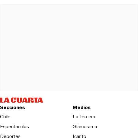
Secciones
Medios
Opens in new wind
Chile
La Tercera
Espectaculos
Glamorama
Opens in new window
Deportes
Icarito