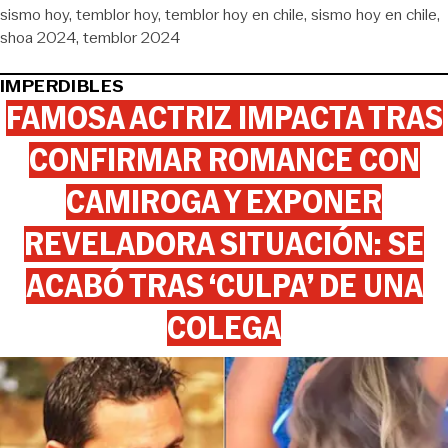
sismo hoy
temblor hoy
temblor hoy en chile
sismo hoy en chile
shoa 2024
temblor 2024
IMPERDIBLES
FAMOSA ACTRIZ IMPACTA TRAS
CONFIRMAR ROMANCE CON
CAMIROGA Y EXPONER
REVELADORA SITUACIÓN: SE
ACABÓ TRAS ‘CULPA’ DE UNA
COLEGA