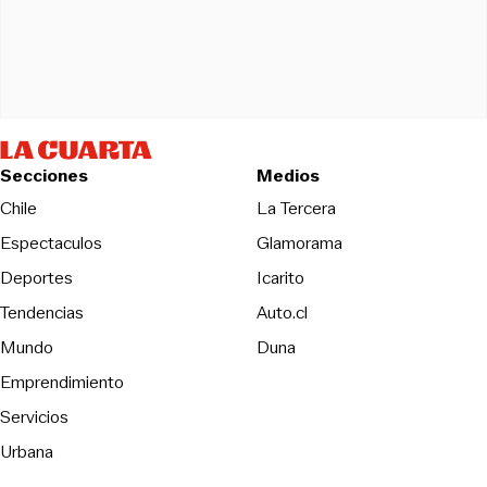
Secciones
Medios
Opens in new wind
Chile
La Tercera
Espectaculos
Glamorama
Opens in new window
Deportes
Icarito
Opens in new window
Tendencias
Auto.cl
Opens in new window
Mundo
Duna
Emprendimiento
Servicios
Urbana